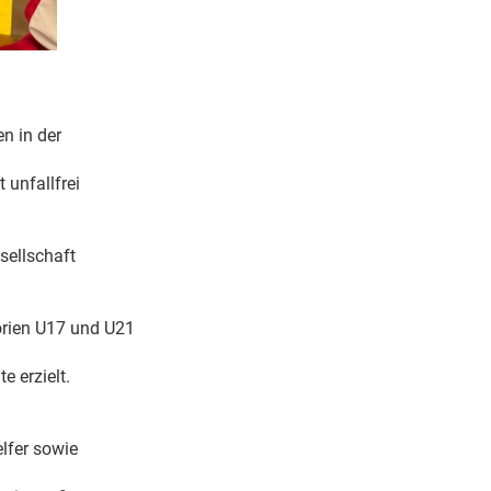
n in der
 unfallfrei
sellschaft
orien U17 und U21
e erzielt.
lfer sowie