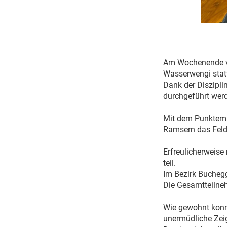
Am Wochenende vom
Wasserwengi stat
Dank der Diszipli
durchgeführt wer
Mit dem Punktema
Ramsern das Feld
Erfreulicherweis
teil.
Im Bezirk Buchegg
Die Gesamtteilne
Wie gewohnt konnt
unermüdliche Zeig