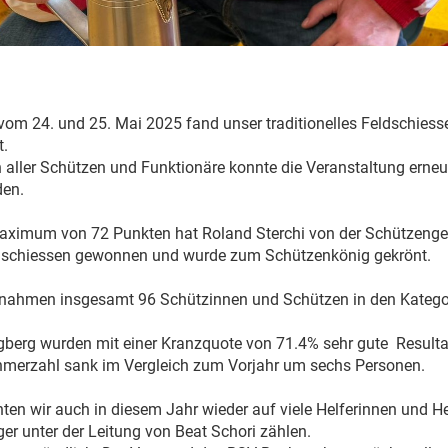
 24. und 25. Mai 2025 fand unser traditionelles Feldschiesse
t.
n aller Schützen und Funktionäre konnte die Veranstaltung erneut
den.
ximum von 72 Punkten hat Roland Sterchi von der Schützenge
schiessen gewonnen und wurde zum Schützenkönig gekrönt.
e nahmen insgesamt 96 Schützinnen und Schützen in den Kateg
berg wurden mit einer Kranzquote von 71.4% sehr gute Resultat
hmerzahl sank im Vergleich zum Vorjahr um sechs Personen.
en wir auch in diesem Jahr wieder auf viele Helferinnen und He
er unter der Leitung von Beat Schori zählen.